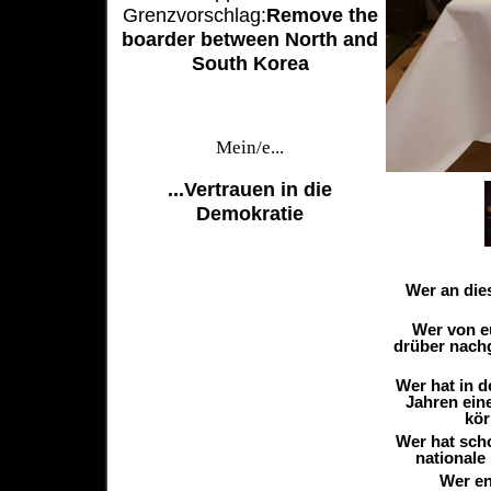
Grenzvorschlag:
Remove the
boarder between North and
South Korea
Mein/e...
...Vertrauen in die
Demokratie
Wer an die
Wer von e
drüber nachg
Wer hat in 
Jahren ein
kör
Wer hat sch
nationale
Wer en