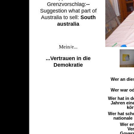
Grenzvorschlag:
--
Suggestion what part of
Australia to sell:
South
australia
Mein/e...
...Vertrauen in die
Demokratie
Wer an die
Wer war ode
Wer hat in 
Jahren ein
kör
Wer hat sch
nationale
Wer en
Ver
Govern