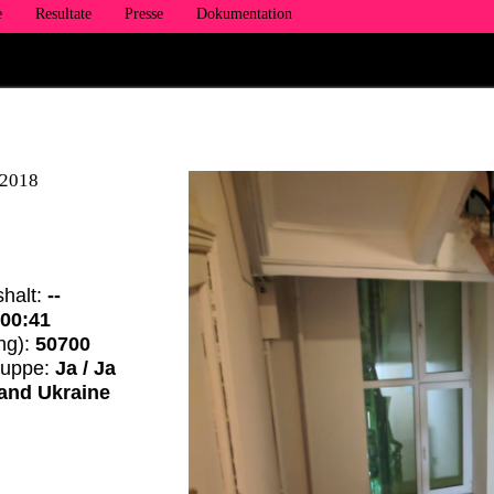
e
Resultate
Presse
Dokumentation
 2018
halt:
--
:
00:41
ng):
50700
ruppe:
Ja / Ja
 and Ukraine