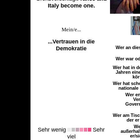
Italy become one.
Mein/e...
...Vertrauen in die
Wer an die
Demokratie
Wer war ode
Wer hat in 
Jahren ein
kör
Wer hat sch
nationale
Wer en
Ver
Govern
Wer am Tisch
der er
We
Sehr wenig
Sehr
außerhal
er/s
viel