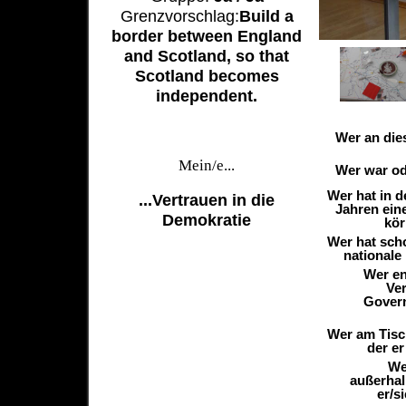
Grenzvorschlag:
Build a
border between England
and Scotland, so that
Scotland becomes
independent.
Wer an die
Mein/e...
Wer war ode
Wer hat in 
...Vertrauen in die
Jahren ein
Demokratie
kör
Wer hat sch
nationale
Wer en
Ver
Govern
Wer am Tisch
der er
We
außerhal
er/s