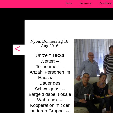
Info
Termine
Resultate
Nyon, Donnerstag 18.
<
Aug 2016
Uhrzeit:
19:30
Wetter:
--
Teilnehmer:
--
Anzahl Personen im
Haushalt:
--
Dauer des
Schweigens:
--
Bargeld dabei (lokale
Währung):
--
Kooperation mit der
anderen Gruppe: --