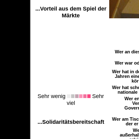
...Vorteil aus dem Spiel der
Märkte
Wer an die
Wer war ode
Wer hat in 
Jahren ein
kör
Wer hat sch
nationale
Sehr wenig
Sehr
Wer en
viel
Ver
Govern
Wer am Tisch
...Solidaritätsbereitschaft
der er
We
außerhal