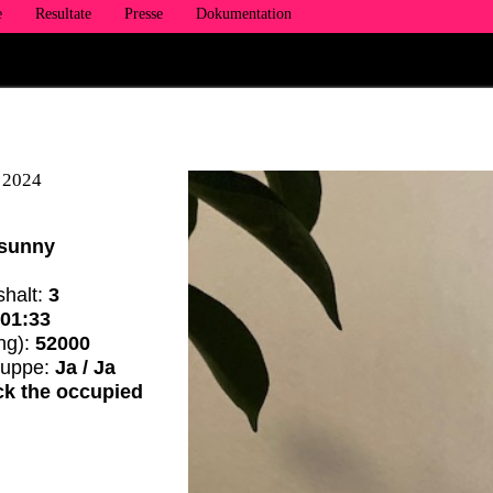
e
Resultate
Presse
Dokumentation
 2024
 sunny
shalt:
3
:
01:33
ng):
52000
ruppe:
Ja / Ja
ck the occupied
s