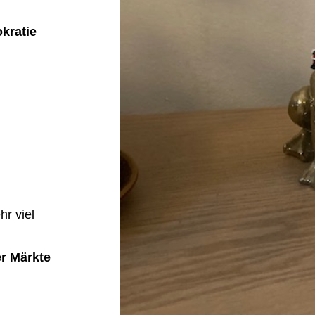
okratie
r viel
er Märkte